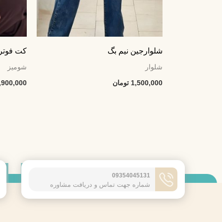
شلوارجین نیم بگ
کت فوتر 
شلوار
شومیز
1,500,000
تومان
,900,000
 US
09354045131
شماره جهت تماس و دریافت مشاوره