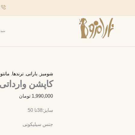
د
سبد 
کاپشن
شومیز
,
بارانی
,
ترندها
,
مانتو
,
کاپشن وارداتی
وارداتی
عدد
1,990,000
تومان
سایز:38تا 50
جنس سیلیکونی