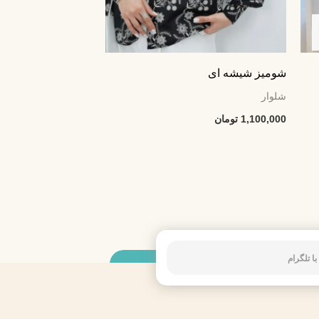
شومیز شیشه ای
شلوار
1,100,000
تومان
با تلگرام