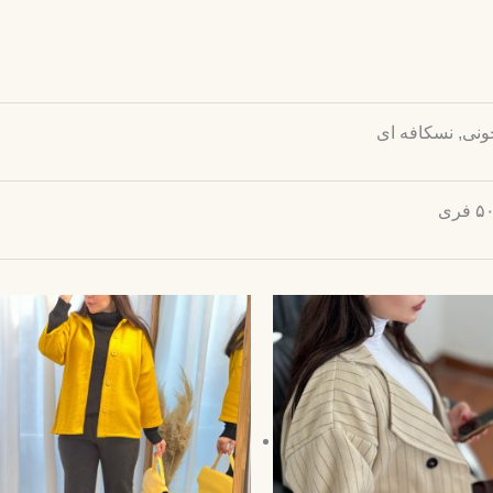
ونی, نسکافه ای
قیمت
قیمت
اصلی:
فعلی:
499,000 تومان
424,000 تومان
بود.