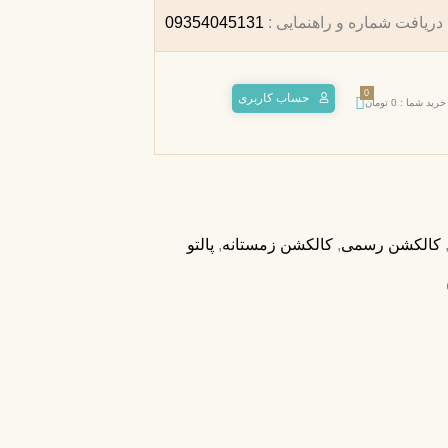
ریافت شماره و راهنمایی :
09354045131
0
حساب کاربری
خرید شما :
0
تومان
کالکشن رسمی
,
کالکشن زمستانه
,
پالتو