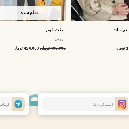
تمام شده
دیپلمات
شکت فوتر
بارونی
1
تومان
499,000
تومان
424,000
تومان
CONTACT
اینستاگرام ما
ارتباط 