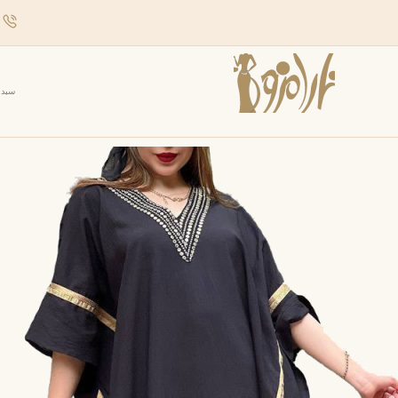
د
سبد 