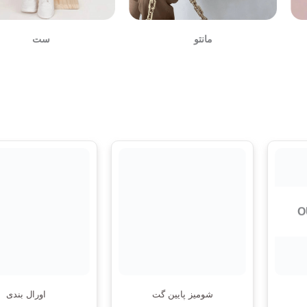
مانتو
ست
O
شومیز پایین گت
اورال بندی