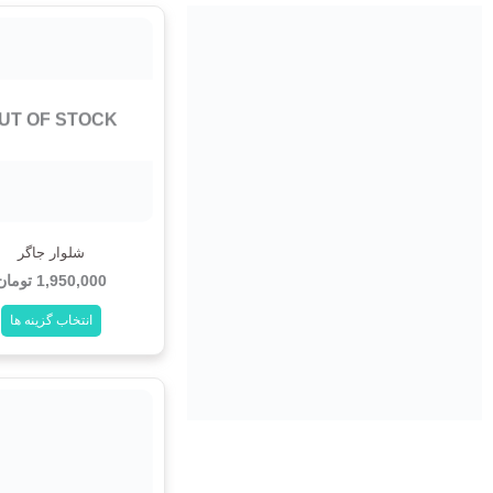
این
این
محصول
محصول
دارای
دارای
UT OF STOCK
انواع
انواع
مختلفی
مختلفی
می
می
باشد.
باشد.
شلوار جاگر
گزینه
گزینه
1,950,000
تومان
ها
ها
انتخاب گزینه ها
ممکن
ممکن
است
است
در
در
صفحه
صفحه
محصول
محصول