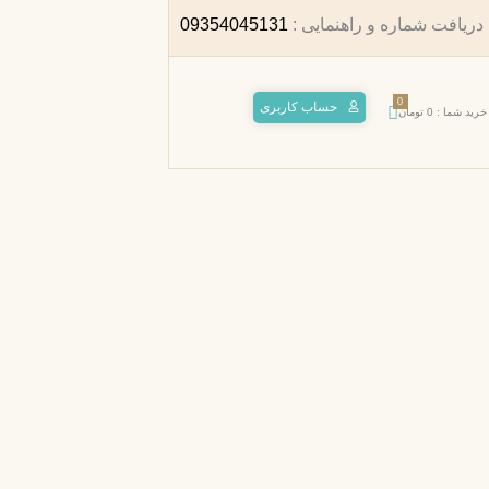
ریافت شماره و راهنمایی :
09354045131
0
حساب کاربری
خرید شما :
0
تومان