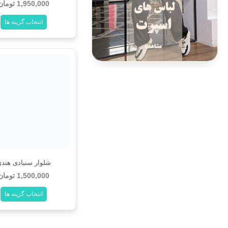
1,950,000
تومان
ها
ها
انتخاب گزینه ها
ممکن
ممکن
است
است
در
در
صفحه
صفحه
محصول
محصول
انتخاب
انتخاب
شوند
شوند
شلوار سنبادی هند
1,500,000
تومان
انتخاب گزینه ها