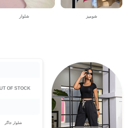
شومیز
شلوار
این
این
محصول
محصول
دارای
دارای
UT OF STOCK
انواع
انواع
مختلفی
مختلفی
می
می
باشد.
باشد.
شلوار جاگر
گزینه
گزینه