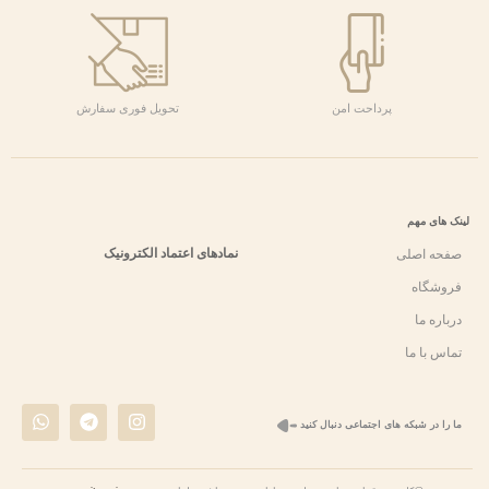
پرداحت امن
تحویل فوری سفارش
لینک های مهم
نمادهای اعتماد الکترونیک
صفحه اصلی
فروشگاه
درباره ما
تماس با ما
W
T
I
ما را در شبکه های اجتماعی دنبال کنید
h
e
n
a
l
s
t
e
t
s
g
a