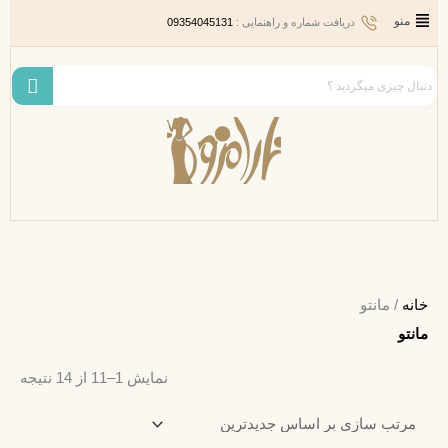
رش
Main
منو
دریافت شماره و راهنمایی :
09354045131
ه
Menu
حتوا
ted
خانه
/ مانتو
by
مانتو
test
نمایش 1–11 از 14 نتیجه