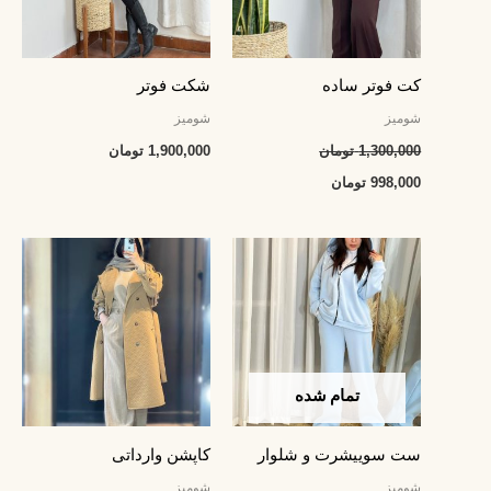
کت فوتر ساده
شکت فوتر
شومیز
شومیز
1,300,000
تومان
1,900,000
تومان
998,000
تومان
قیمت
قیمت
اصلی:
فعلی:
1,100,000 تومان
958,000 تومان.
بود.
تمام شده
ست سوییشرت و شلوار
کاپشن وارداتی
شومیز
شومیز