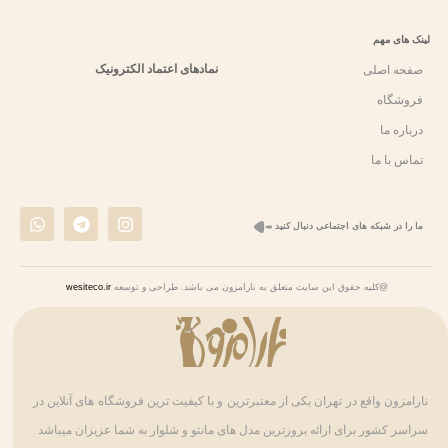
لینک های مهم
نمادهای اعتماد الکترونیک
صفحه اصلی
فروشگاه
درباره ما
تماس با ما
W
T
I
ما را در شبکه های اجتماعی دنبال کنید
h
e
n
a
l
s
t
e
t
s
g
a
@کلیه حقوق این سایت متعلق به نارامزون می باشد. طراحی و توسعه
wesiteco.ir
a
r
g
p
a
r
p
m
a
m
نارامزون واقع در تهران یکی از معتبرترین و با کیفیت ترین فروشگاه های آنلاین در
سراسر کشور برای ارائه بروزترین مدل های مانتو و شلوار به شما عزیزان میباشد