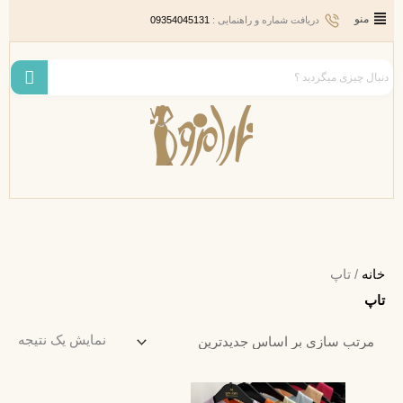
رش
Main
منو
دریافت شماره و راهنمایی :
09354045131
ه
Menu
حتوا
خانه
/ تاپ
تاپ
نمایش یک نتیجه