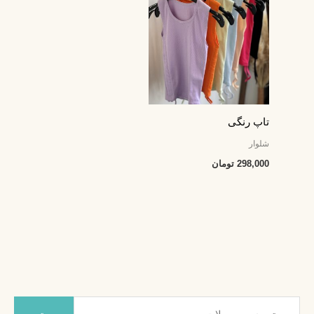
تاپ رنگی
شلوار
298,000
تومان
ج