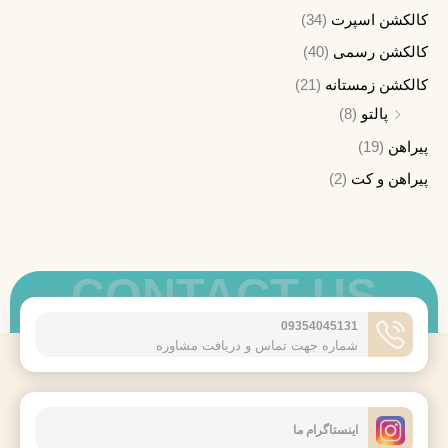
کالکشن اسپرت
(34)
کالکشن رسمی
(40)
کالکشن زمستانه
(21)
پالتو
(8)
پیراهن
(19)
پیراهن و کت
(2)
CONTACT US
09354045131
شماره جهت تماس و دریافت مشاوره
اینستاگرام ما